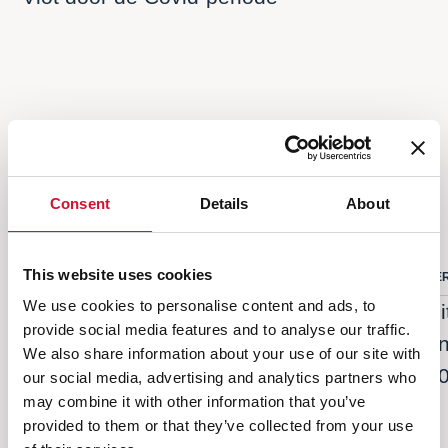
Anderen kochten ook
Consent
Details
About
This website uses cookies
PERSOONLIJKE BESCHERMINGSMIDDELEN
PE
We use cookies to personalise content and ads, to
catalogus
Ni
provide social media features and to analyse our traffic.
on
We also share information about your use of our site with
5
our social media, advertising and analytics partners who
may combine it with other information that you’ve
provided to them or that they’ve collected from your use
Volge