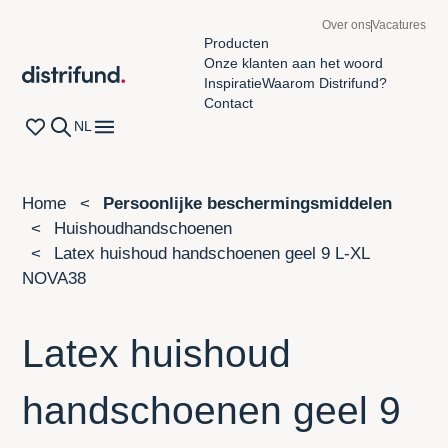
Over ons
Vacatures
Producten
Onze klanten aan het woord
Distrifund homepage
Inspiratie
Waarom Distrifund?
Contact
Wishlist page
Zoeken
Open navigatiemenu
NL
Home
Persoonlijke beschermingsmiddelen
Huishoudhandschoenen
Latex huishoud handschoenen geel 9 L-XL
NOVA38
Latex huishoud
handschoenen geel 9