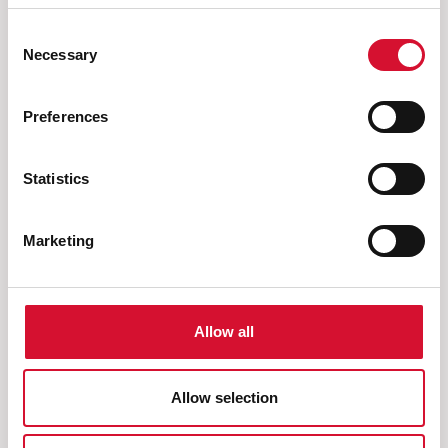
Consent
Necessary
Selection
Preferences
Wat zoekt u nog meer?
Statistics
Marketing
Microvezel doek
Allow all
Allow selection
Volge
Vorige