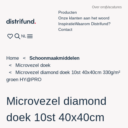
Over ons
Vacatures
Producten
Onze klanten aan het woord
Distrifund homepage
Inspiratie
Waarom Distrifund?
Contact
Wishlist page
Zoeken
Open navigatiemenu
NL
Home
Schoonmaakmiddelen
Microvezel doek
Microvezel diamond doek 10st 40x40cm 330g/m²
groen HY@PRO
Microvezel diamond
doek 10st 40x40cm