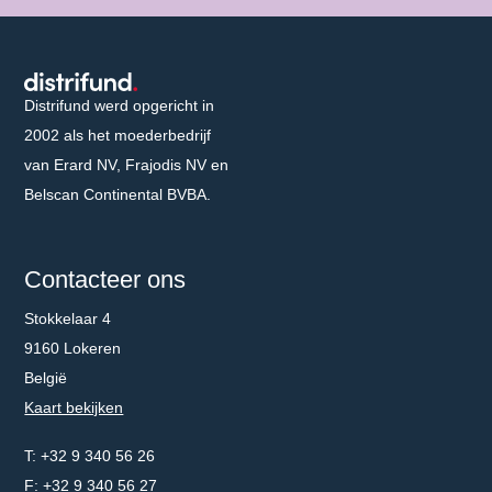
Distrifund homepage
Distrifund werd opgericht in
2002 als het moederbedrijf
van Erard NV, Frajodis NV en
Belscan Continental BVBA.
Contacteer ons
Stokkelaar 4
9160 Lokeren
België
Kaart bekijken
Telefoonnummer
+32 9 340 56 26
Faxnummer
+32 9 340 56 27