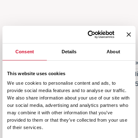
Anderen kochten ook
Consent
Details
About
SCHOONMAAKMIDDELEN
MICROVEZEL DOEK
SC
Microvezel doek badkamer warp
Mi
This website uses cookies
300g/sqm - glass 280g/sqm 35x35cm 2 st
3
We use cookies to personalise content and ads, to
provide social media features and to analyse our traffic.
STARBRIGHT
We also share information about your use of our site with
our social media, advertising and analytics partners who
may combine it with other information that you’ve
Volge
Vorige
provided to them or that they’ve collected from your use
of their services.