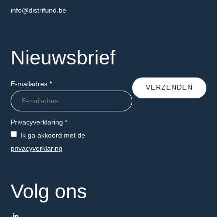
E-mailadres
info@distrifund.be
Nieuwsbrief
E-mailadres
*
VERZENDEN
Privacyverklaring
*
Ik ga akkoord met de
privacyverklaring
Volg ons
LinkedIn